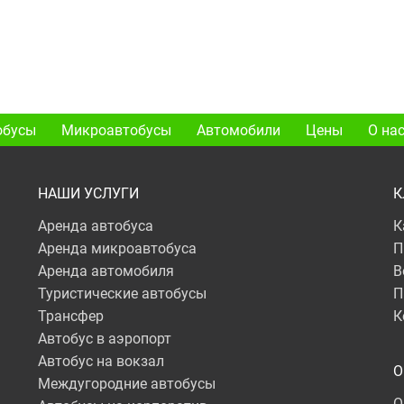
обусы
Микроавтобусы
Автомобили
Цены
О на
НАШИ УСЛУГИ
К
Аренда автобуса
К
Аренда микроавтобуса
П
Аренда автомобиля
В
Туристические автобусы
П
Трансфер
К
Автобус в аэропорт
Автобус на вокзал
О
Междугородние автобусы
О