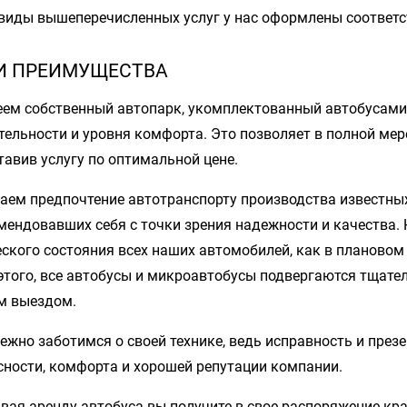
 виды вышеперечисленных услуг у нас оформлены соответ
И ПРЕИМУЩЕСТВА
ем собственный автопарк, укомплектованный автобусами
тельности и уровня комфорта. Это позволяет в полной мер
тавив услугу по оптимальной цене.
аем предпочтение автотранспорту производства известны
мендовавших себя с точки зрения надежности и качества. 
еского состояния всех наших автомобилей, как в плановом
этого, все автобусы и микроавтобусы подвергаются тщател
 выездом.
ежно заботимся о своей технике, ведь исправность и през
сности, комфорта и хорошей репутации компании.
вая аренду автобуса вы получите в свое распоряжение кр