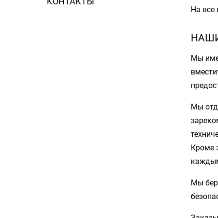
КОНТАКТЫ
На все
НАШ
Мы име
вмести
предос
Мы отд
зареко
технич
Кроме 
каждым
Мы бер
безопа
Заказы