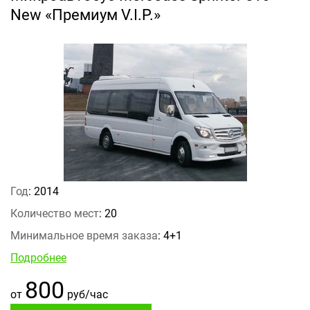
New «Премиум V.I.P.»
Год
: 2014
Количество мест
: 20
Минимальное время заказа
: 4+1
Подробнее
800
от
руб/час