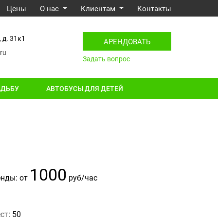
Цены
О нас
Клиентам
Контакты
 д. 31к1
АРЕНДОВАТЬ
ru
Задать вопрос
АДЬБУ
АВТОБУСЫ ДЛЯ ДЕТЕЙ
1000
енды: от
руб/час
ест
: 50