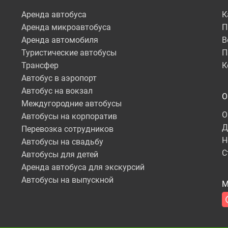
Аренда автобуса
К
Аренда микроавтобуса
П
Аренда автомобиля
В
Туристические автобусы
П
Трансфер
К
Автобус в аэропорт
Автобус на вокзал
О
Междугородние автобусы
О
Автобусы на корпоратив
Д
Перевозка сотрудников
Н
Автобусы на свадьбу
С
Автобусы для детей
Аренда автобуса для экскурсий
Автобусы на выпускной
М