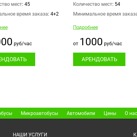
ство мест
: 45
Количество мест
: 54
льное время заказа
: 4+2
Минимальное время заказ
нее
Подробнее
000
1000
руб/час
от
руб/час
ЕНДОВАТЬ
АРЕНДОВАТЬ
обусы
Микроавтобусы
Автомобили
Цены
О на
НАШИ УСЛУГИ
К