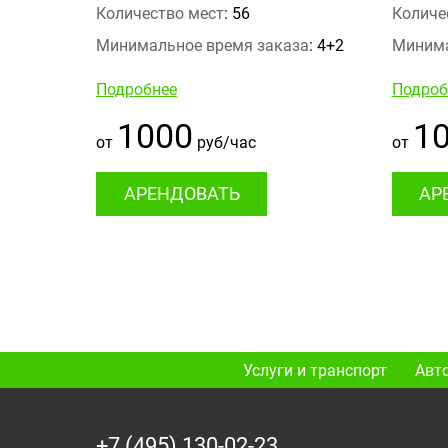
Количество мест
: 56
Количе
Минимальное время заказа
: 4+2
Минима
Подробнее
Подроб
1000
1
от
руб/час
от
АРЕНДОВАТЬ
АР
Услуги и транспорт
Авт
+7 (495) 130-02-23