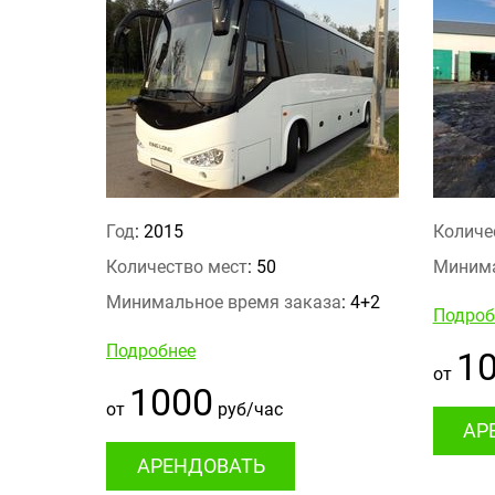
Год
: 2015
Количе
Количество мест
: 50
Минима
Минимальное время заказа
: 4+2
Подроб
Подробнее
1
от
1000
от
руб/час
АР
АРЕНДОВАТЬ