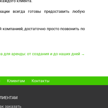
 каждого клиента.
изации всегда готовы предоставить любую
й компанией, достаточно просто позвонить по
а для аренды: от создания и до наших дней →
с
Клиентам
Контакты
ЛИЕНТАМ
ак заказать