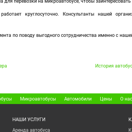
на для перевозки на микроавтобусе, чтобы заинтересовать
работает круглосуточно. Консультанты нашей орган
ента по поводу выгодного сотрудничества именно с наше
ера
История автобус
обусы
Микроавтобусы
Автомобили
Цены
О на
НАШИ УСЛУГИ
К
Аренда автобуса
К