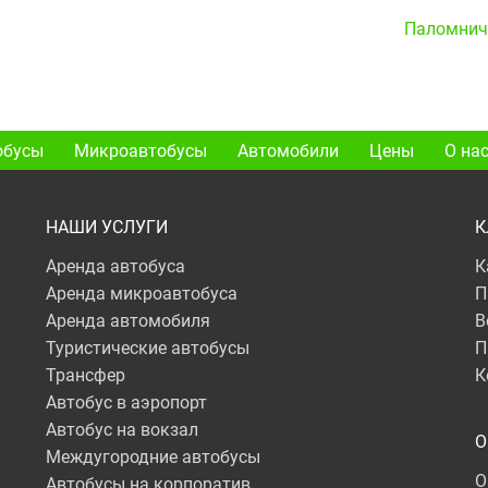
Паломнич
обусы
Микроавтобусы
Автомобили
Цены
О на
НАШИ УСЛУГИ
К
Аренда автобуса
К
Аренда микроавтобуса
П
Аренда автомобиля
В
Туристические автобусы
П
Трансфер
К
Автобус в аэропорт
Автобус на вокзал
О
Междугородние автобусы
О
Автобусы на корпоратив