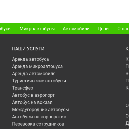
обусы
Микроавтобусы
Автомобили
Цены
О на
НАШИ УСЛУГИ
К
Аренда автобуса
К
Аренда микроавтобуса
П
Аренда автомобиля
В
Туристические автобусы
П
Трансфер
К
Автобус в аэропорт
Автобус на вокзал
О
Междугородние автобусы
О
Автобусы на корпоратив
Д
Перевозка сотрудников