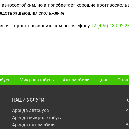
о износостойким, но и приобретает хорошие противосколь
предотвращающим скольжение.
дки – просто позвоните нам по телефону
+7 (495) 130-02-2
обусы
Микроавтобусы
Автомобили
Цены
О на
НАШИ УСЛУГИ
К
Аренда автобуса
К
Аренда микроавтобуса
П
Аренда автомобиля
В