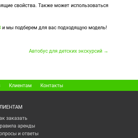
зящие свойства. Также может использоваться
3
и мы подберем для вас подходящую модель!
Автобус для детских экскурсий →
с
Клиентам
Контакты
ЛИЕНТАМ
ак заказать
равила аренды
опросы и ответы