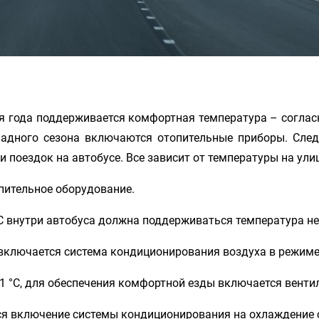
я года поддерживается комфортная температура – согласн
ладного сезона включаются отопительные приборы. Следу
поездок на автобусе. Все зависит от температуры на улиц
опительное оборудование.
C внутри автобуса должна поддерживаться температура не 
 включается система кондиционирования воздуха в режиме
21 °C, для обеспечения комфортной езды включается венти
ся включение системы кондиционирования на охлаждение 